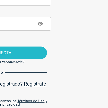
NECTA
o tu contraseña?
o
registrado?
Regístrate
aceptas los
Términos de Uso
y
de privacidad