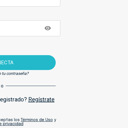
NECTA
o tu contraseña?
o
registrado?
Regístrate
aceptas los
Términos de Uso
y
de privacidad