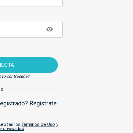
NECTA
o tu contraseña?
o
registrado?
Regístrate
aceptas los
Términos de Uso
y
de privacidad