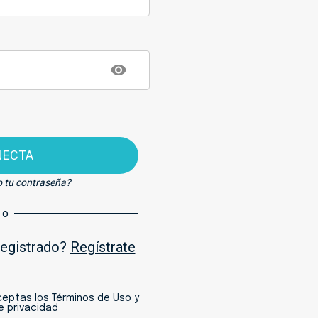
NECTA
o tu contraseña?
o
registrado?
Regístrate
aceptas los
Términos de Uso
y
de privacidad