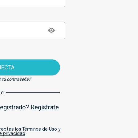
NECTA
o tu contraseña?
o
registrado?
Regístrate
aceptas los
Términos de Uso
y
de privacidad