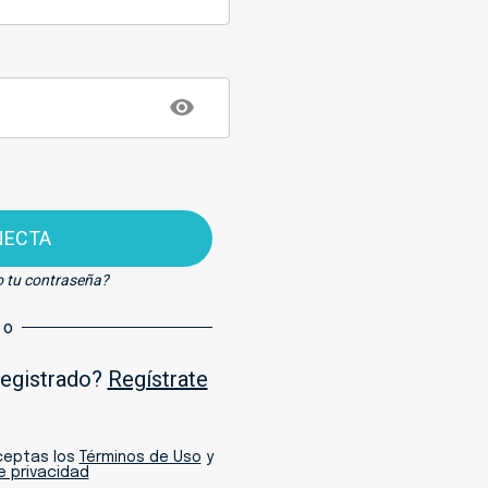
NECTA
o tu contraseña?
o
registrado?
Regístrate
aceptas los
Términos de Uso
y
de privacidad