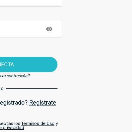
NECTA
o tu contraseña?
o
registrado?
Regístrate
aceptas los
Términos de Uso
y
de privacidad