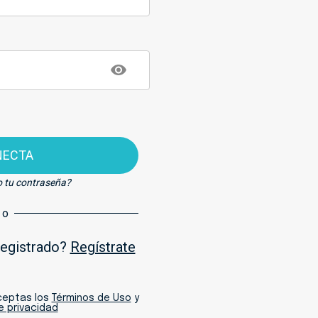
NECTA
o tu contraseña?
o
registrado?
Regístrate
aceptas los
Términos de Uso
y
de privacidad