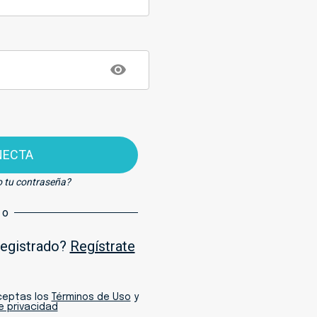
NECTA
o tu contraseña?
o
registrado?
Regístrate
aceptas los
Términos de Uso
y
de privacidad