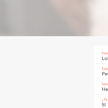
Nom
Lo
Esp
Pe
Sex
He
¿Te
SI